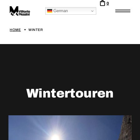
0
German
HOME
WINTER
Wintertouren