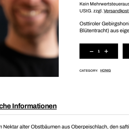
Kein Mehrwertsteueraus
UStG.
zzgl.
Versandkos
Osttiroler Gebirgsho
Blütentracht) aus eig
HONIG
CATEGORY:
iche Informationen
 Nektar alter Obstbäumen aus Oberpeischlach, den saf