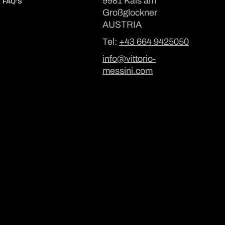
9981 Kals am
FAQ’S
Großglockner
AUSTRIA
Tel:
+43 664 9425050
info@vittorio-
messini.com