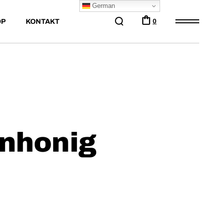
German
OP
KONTAKT
0
nhonig