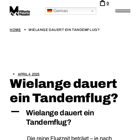
0
German
HOME
WIELANGE DAUERT EIN TANDEMFLUG?
APRIL 4, 2025
Wielange dauert
ein Tandemflug?
A
Wielange dauert ein
Tandemflug?
Die reine Flugzeit beträgt – je nach