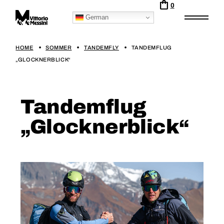
0
German
HOME
SOMMER
TANDEMFLY
TANDEMFLUG
„GLOCKNERBLICK“
Tandemflug
„Glocknerblick“