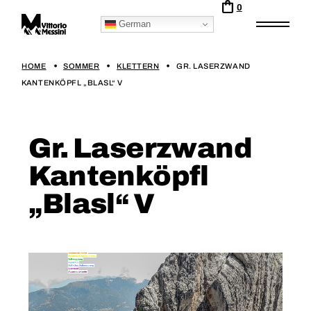
0
German
HOME
SOMMER
KLETTERN
GR. LASERZWAND
KANTENKÖPFL „BLASL“ V
Gr. Laserzwand
Kantenköpfl
„Blasl“ V