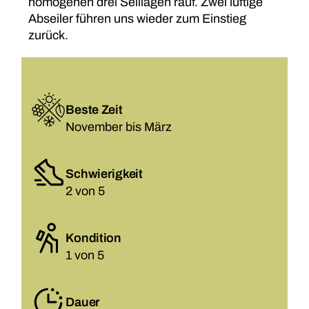
homogenen drei Seillägen rauf. Zwei luftige
Abseiler führen uns wieder zum Einstieg
zurück.
Beste Zeit
November bis März
Schwierigkeit
2 von 5
Kondition
1 von 5
Dauer