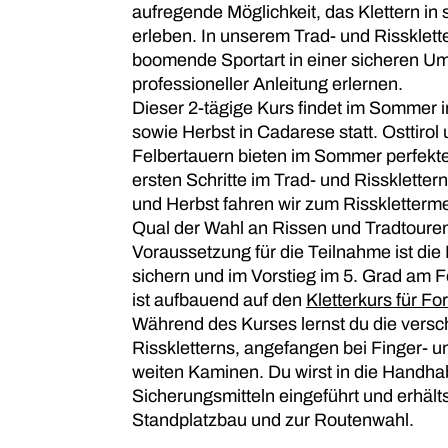
aufregende Möglichkeit, das Klettern in 
erleben. In unserem Trad- und Rissklett
boomende Sportart in einer sicheren U
professioneller Anleitung erlernen.
Dieser 2-tägige Kurs findet im Sommer in
sowie Herbst in Cadarese statt. Osttiro
Felbertauern bieten im Sommer perfekte
ersten Schritte im Trad- und Risskletter
und Herbst fahren wir zum Risskletterm
Qual der Wahl an Rissen und Tradtoure
Voraussetzung für die Teilnahme ist die 
sichern und im Vorstieg im 5. Grad am Fe
ist aufbauend auf den
Kletterkurs für Fo
Während des Kurses lernst du die vers
Risskletterns, angefangen bei Finger- u
weiten Kaminen. Du wirst in die Handh
Sicherungsmitteln eingeführt und erhält
Standplatzbau und zur Routenwahl.