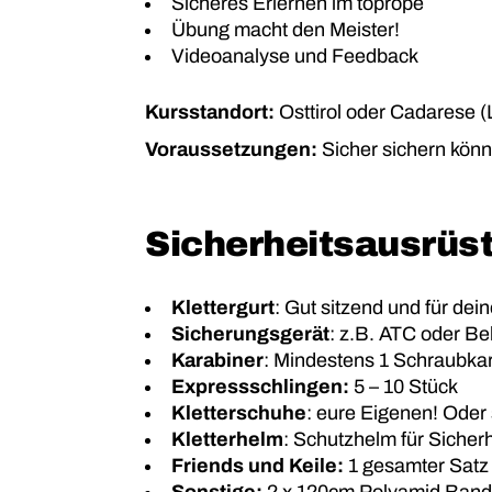
Sicheres Erlernen im toprope
Übung macht den Meister!
Videoanalyse und Feedback
Kursstandort:
Osttirol oder Cadarese (
Voraussetzungen:
Sicher sichern könn
Sicherheitsausrüs
Klettergurt
: Gut sitzend und für dei
Sicherungsgerät
: z.B. ATC oder Be
Karabiner
: Mindestens 1 Schraubkar
Expressschlingen:
5 – 10 Stück
Kletterschuhe
: eure Eigenen! Oder 
Kletterhelm
: Schutzhelm für Sicherh
Friends und Keile:
1 gesamter Satz 