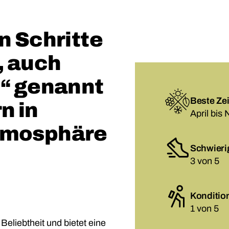
n Schritte
, auch
n“ genannt
Beste Zei
n in
April bis
tmosphäre
Schwieri
3 von 5
Konditio
1 von 5
Beliebtheit und bietet eine