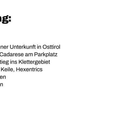
g:
ner Unterkunft in Osttirol
n Cadarese am Parkplatz
eg ins Klettergebiet
Keile, Hexentrics
len
en