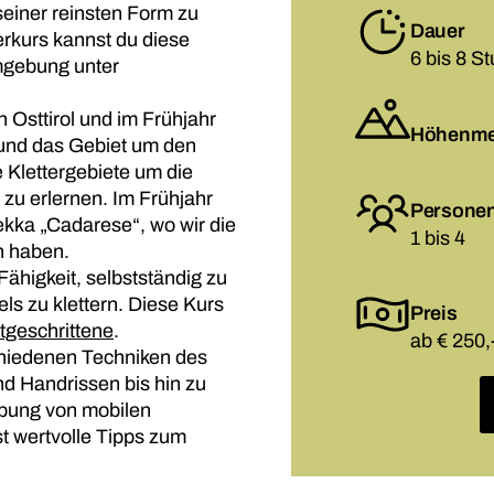
seiner reinsten Form zu
Dauer
erkurs kannst du diese
6 bis 8 S
mgebung unter
 Osttirol und im Frühjahr
Höhenme
l und das Gebiet um den
 Klettergebiete um die
n zu erlernen. Im Frühjahr
Persone
ekka „Cadarese“, wo wir die
1 bis 4
n haben.
Fähigkeit, selbstständig zu
ls zu klettern. Diese Kurs
Preis
rtgeschrittene
.
ab € 250,
chiedenen Techniken des
nd Handrissen bis hin zu
abung von mobilen
st wertvolle Tipps zum