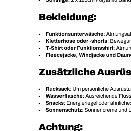
Sonstige:
2 x 120cm Polyamid Bandsc
Bekleidung:
Funktionsunterwäsche
: Atmungsak
Kletterhose oder -shorts
: Bewegun
T-Shirt oder Funktionsshirt
: Atmun
Fleecejacke, Windjacke und Daun
Zusätzliche Ausrüs
Rucksack
: Um persönliche Ausrüstu
Wasserflasche
: Ausreichende Flüssi
Snacks
: Energieriegel oder ähnlich
Sonnenschutz
: Sonnencreme und L
Achtung: