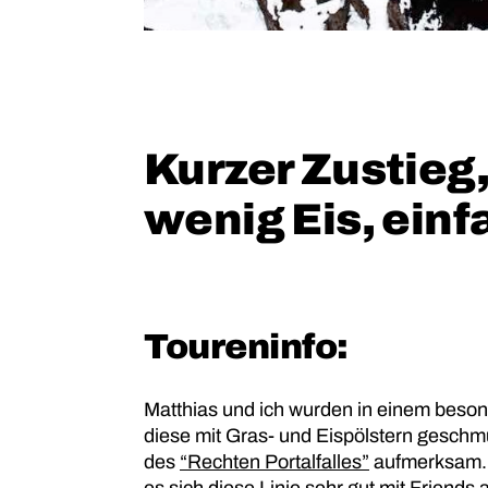
Kurzer Zustieg, 
wenig Eis, einf
Toureninfo:
Matthias und ich wurden in einem beson
diese mit Gras- und Eispölstern geschmüc
des
“Rechten Portalfalles”
aufmerksam. V
es sich diese Linie sehr gut mit Friends