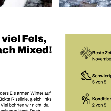
viel Fels,
ach Mixed!
Beste Zei
November
Schwieri
5 von 5
ders Eis armen Winter auf
Konditio
kte Risslinie, gleich links
iel bohrten wir nicht, da
2 von 5
 absichern lässt. Doch