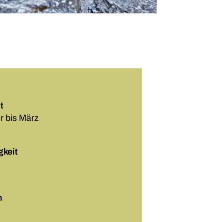
t
 bis März
gkeit
n