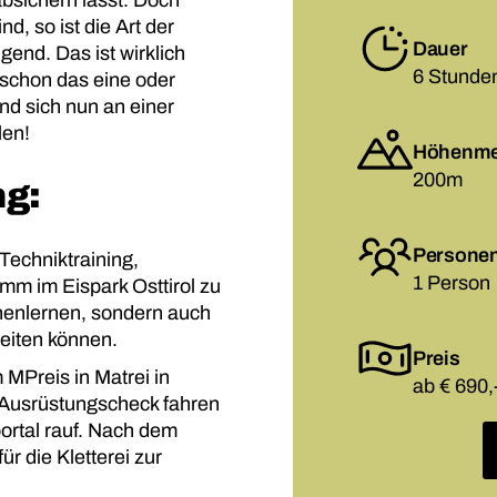
d, so ist die Art der
Dauer
gend. Das ist wirklich
6 Stunde
e schon das eine oder
d sich nun an einer
len!
Höhenme
200m
g:
Persone
Techniktraining,
1 Person
m im Eispark Osttirol zu
nnenlernen, sondern auch
reiten können.
Preis
 MPreis in Matrei in
ab € 690,
 Ausrüstungscheck fahren
rtal rauf. Nach dem
r die Kletterei zur