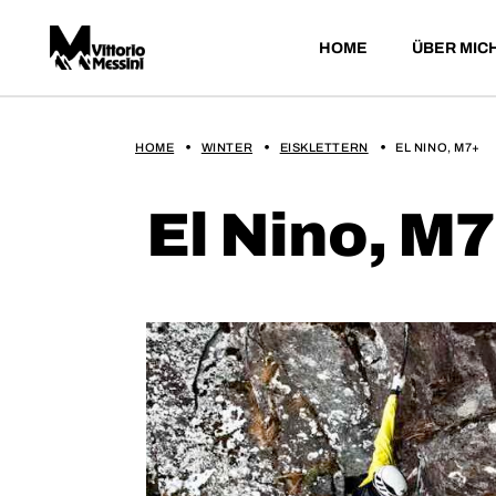
HOME
ÜBER MIC
HOME
WINTER
EISKLETTERN
EL NINO, M7+
El Nino, M