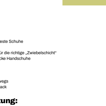
nfeste Schuhe
ür die richtige „Zwiebelschicht“
icke Handschuhe
rwegs
sack
tung: