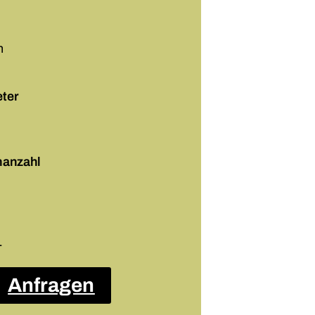
n
ter
nanzahl
-
Anfragen