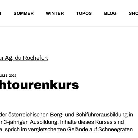
H
SOMMER
WINTER
TOPOS
BLOG
SH
HOCHTOUREN
SCHITOUREN
FELS
KLETTERN
EISKLETTERN
EIS & MIXEDROUTEN
TANDEMFLY
TANDEMFLY
HOCHTOUREN
SCHITOUREN
FELS
SPECIALS
SPECIALS
KLETTERN
EISKLETTERN
EIS & MIXEDROUTEN
TANDEMFLY
TANDEMFLY
SPECIALS
SPECIALS
ULI 1, 2025
htourenkurs
der österreichischen Berg- und Schiführerausbildung in
er 3-jährigen Ausbildung. Inhalte dieses Kurses sind
, sprich im vergletscherten Gelände auf Schneegraten