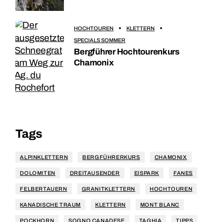
HOCHTOUREN
KLETTERN
SPECIALS SOMMER
Bergführer Hochtourenkurs
Chamonix
Tags
ALPINKLETTERN
BERGFÜHRERKURS
CHAMONIX
DOLOMITEN
DREITAUSENDER
EISPARK
FANES
FELBERTAUERN
GRANITKLETTERN
HOCHTOUREN
KANADISCHE TRAUM
KLETTERN
MONT BLANC
POCKHORN
SOGNO CANADESE
TAGHIA
TIPPS