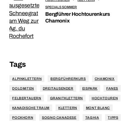
SPECIALS SOMMER
Bergführer Hochtourenkurs
Chamonix
Tags
ALPINKLETTERN
BERGFÜHRERKURS
CHAMONIX
DOLOMITEN
DREITAUSENDER
EISPARK
FANES
FELBERTAUERN
GRANITKLETTERN
HOCHTOUREN
KANADISCHE TRAUM
KLETTERN
MONT BLANC
POCKHORN
SOGNO CANADESE
TAGHIA
TIPPS