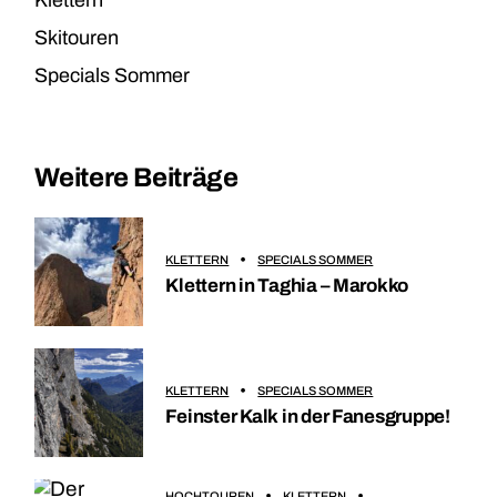
Klettern
Skitouren
Specials Sommer
Weitere Beiträge
KLETTERN
SPECIALS SOMMER
Klettern in Taghia – Marokko
KLETTERN
SPECIALS SOMMER
Feinster Kalk in der Fanesgruppe!
HOCHTOUREN
KLETTERN